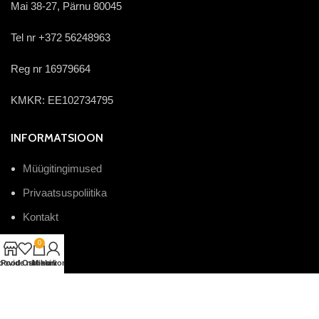
Mai 38-27, Pärnu 80045
Tel nr +372 56248963
Reg nr 16979664
KMKR: EE102734795
INFORMATSIOON
Müügitingimused
Privaatsuspoliitika
Kontakt
0
oovide nimekiri
Pood
Ostukorv
Minu konto
© 2024 -
Teemant