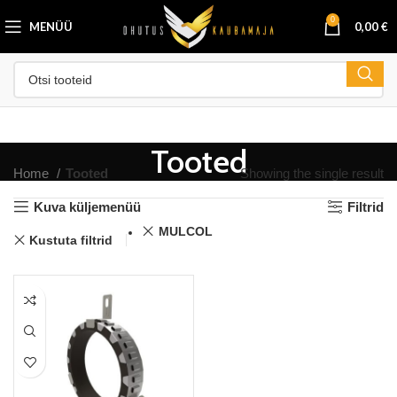
0
MENÜÜ
0,00
€
Tooted
Home
Tooted
Showing the single result
Kuva küljemenüü
Filtrid
MULCOL
Kustuta filtrid