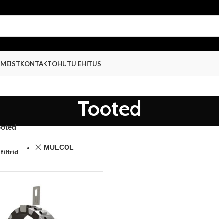
D
MEIST
KONTAKT
OHUTU EHITUS
Tooted
ooted
MULCOL
filtrid