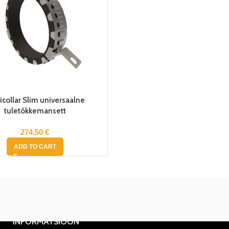
icollar Slim universaalne
tuletõkkemansett
€
ADD TO CART
INFORMATSIOON