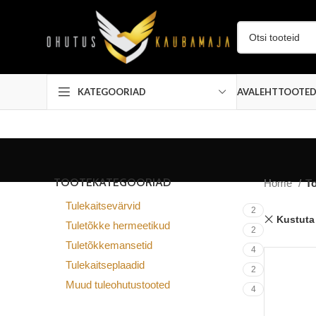
AVALEHT
TOOTE
KATEGOORIAD
TOOTEKATEGOORIAD
Home
T
Tulekaitsevärvid
2
Kustuta 
Tuletõkke hermeetikud
2
Tuletõkkemansetid
4
Tulekaitseplaadid
2
Muud tuleohutustooted
4