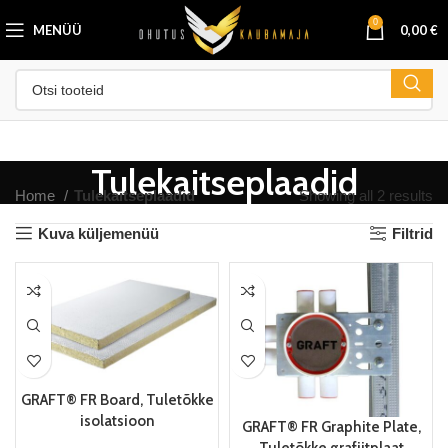
0
MENÜÜ
0,00
€
Tulekaitseplaadid
Home
Tulekaitseplaadid
Showing all 2 results
Kuva küljemenüü
Filtrid
GRAFT® FR Board, Tuletõkke
isolatsioon
GRAFT® FR Graphite Plate,