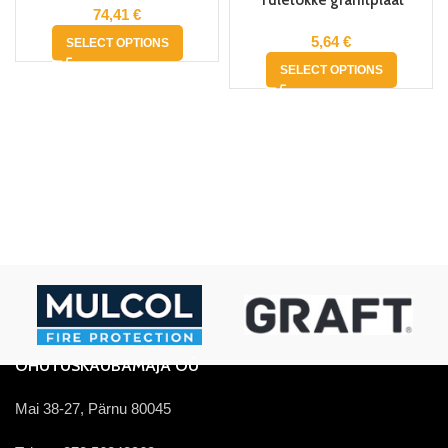
Tuletõkke grafiitplaat
€
€
SELECT OPTIONS
SELECT OPTIONS
OHUTUSKAUBAMAJA OÜ
Mai 38-27, Pärnu 80045